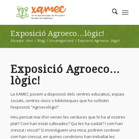
Exposició Agroeco…lògic!
Ets aquí:
Inici
/
Blog
/
Uncategorized
/
Exposició Agroeco…lògic!
Exposició Agroeco…
lògic!
La XAMEC posem a disposició dels centres educatius, espais
socials, centres cívics o biblioteques que ho sol·licitin
l’exposició “Agroecològic!”.
Heu pensat mai d’on venen les verdures que hi ha al vostres
plat? Com han estat cultivades? Qui les ha cuidat? I com han
crescut i viscut? Si investiguem una mica, podrem conèixer
com han crescut, en quines condicions han treballat les