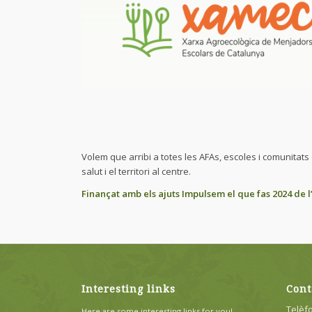
Volem que arribi a totes les AFAs, escoles i comunita
salut i el territori al centre.
Finançat amb els ajuts
Impulsem el que fas 2024
de l
Interesting links
Cont
Telèfo
Here are some interesting links for you!