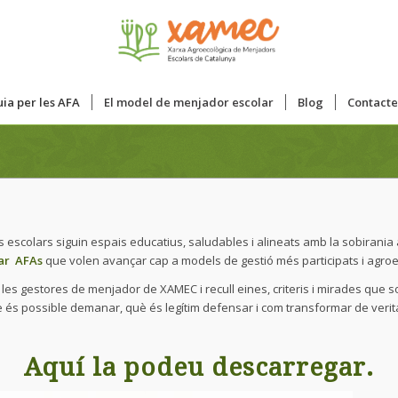
ia per les AFA
El model de menjador escolar
Blog
Contacte
escolars siguin espais educatius, saludables i alineats amb la sobirania
ar AFAs
que volen avançar cap a models de gestió més participats i agroe
s gestores de menjador de XAMEC i recull eines, criteris i mirades que so
è és possible demanar, què és legítim defensar i com transformar de verita
Aquí la podeu descarregar
.