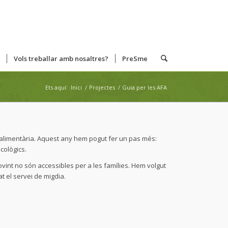
Vols treballar amb nosaltres?
PreSme
Ets aquí:
Inici
/
Projectes
/
Guia per les AFA
 alimentària. Aquest any hem pogut fer un pas més:
cològics.
vint no són accessibles per a les famílies. Hem volgut
t el servei de migdia.