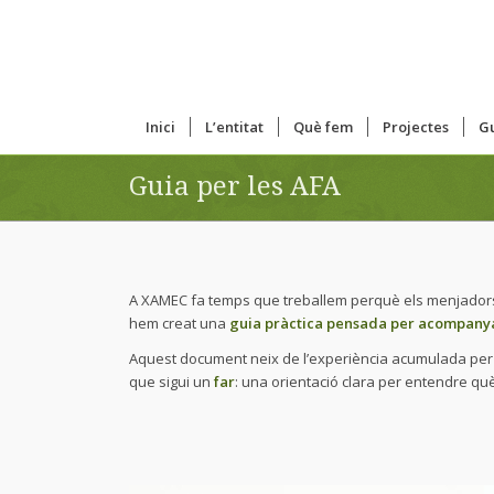
Inici
L’entitat
Què fem
Projectes
Gu
Guia per les AFA
A XAMEC fa temps que treballem perquè els menjadors 
hem creat una
guia pràctica pensada per acompany
Aquest document neix de l’experiència acumulada per le
que sigui un
far
: una orientació clara per entendre qu